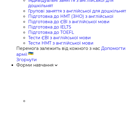
Індивідуальні заняття з англійської для
дошкільнят
Групові заняття з англійської для дошкільнят
Підготовка до НМТ (ЗНО) з англійської
Підготовка до ЄВІ з англійської мови
Підготовка до IELTS
Підготовка до TOEFL
Тести ЄВІ з англійської мови
Тести НМТ з англійської мови
Перемога залежить від кожного з нас
Допомогти
армії
Згорнути
Форми навчання