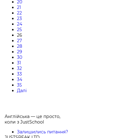
20
21
22
23
24
25
26
27
28
29
30
31
32
33
34
35
Далі
Англійська — це просто,
коли з
JustSchool
Залишились питання?
JUSTSPEAK LTD