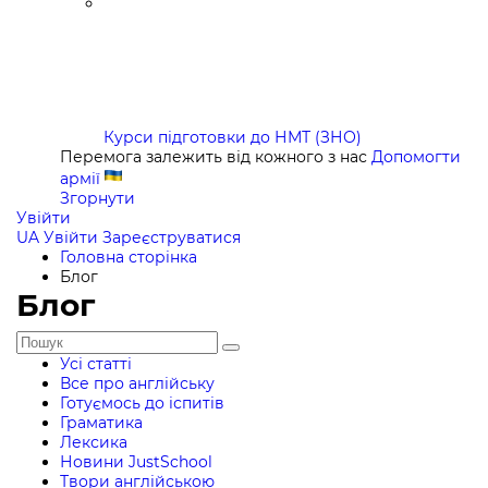
Курси підготовки до НМТ (ЗНО)
Перемога залежить від кожного з нас
Допомогти
армії
Згорнути
Увійти
UA
Увійти
Зареєструватися
Головна сторінка
Блог
Блог
Усі статті
Все про англійську
Готуємось до іспитів
Граматика
Лексика
Новини JustSchool
Твори англійською