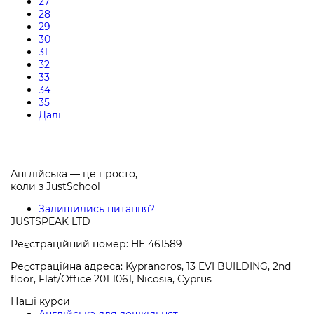
27
28
29
30
31
32
33
34
35
Далі
Англійська — це просто,
коли з
JustSchool
Залишились питання?
JUSTSPEAK LTD
Реєстраційний номер: HE 461589
Реєстраційна адреса: Kypranoros, 13 EVI BUILDING, 2nd
floor, Flat/Office 201 1061, Nicosia, Cyprus
Наші курси
Англійська для дошкільнят