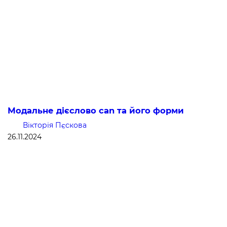
Модальне дієслово can та його форми
Вікторія Пєскова
26.11.2024