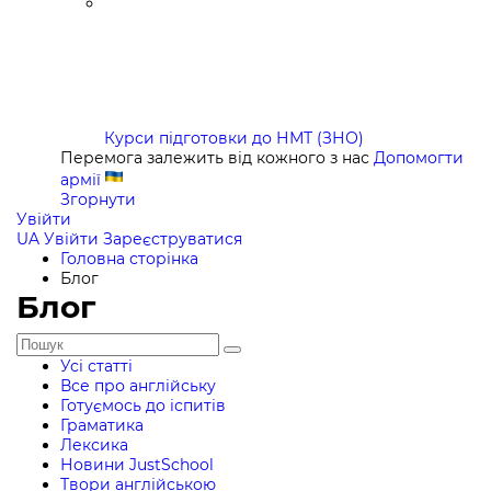
Курси підготовки до НМТ (ЗНО)
Перемога залежить від кожного з нас
Допомогти
армії
Згорнути
Увійти
UA
Увійти
Зареєструватися
Головна сторінка
Блог
Блог
Усі статті
Все про англійську
Готуємось до іспитів
Граматика
Лексика
Новини JustSchool
Твори англійською