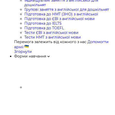
Індивідуальні заняття з англійської для
дошкільнят
Групові заняття з англійської для дошкільнят
Підготовка до НМТ (ЗНО) з англійської
Підготовка до ЄВІ з англійської мови
Підготовка до IELTS
Підготовка до TOEFL
Тести ЄВІ з англійської мови
Тести НМТ з англійської мови
Перемога залежить від кожного з нас
Допомогти
армії
Згорнути
Форми навчання