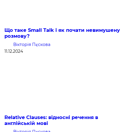
Що таке Small Talk і як почати невимушену
розмову?
Вікторія Пєскова
11.12.2024
Relative Clauses: відносні речення в
англійській мові
Вікторія Пєскова