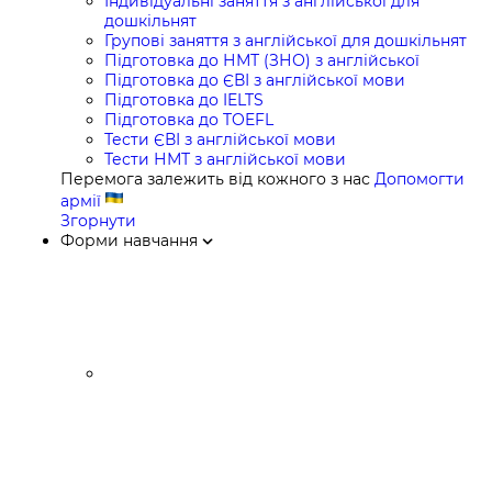
Індивідуальні заняття з англійської для
дошкільнят
Групові заняття з англійської для дошкільнят
Підготовка до НМТ (ЗНО) з англійської
Підготовка до ЄВІ з англійської мови
Підготовка до IELTS
Підготовка до TOEFL
Тести ЄВІ з англійської мови
Тести НМТ з англійської мови
Перемога залежить від кожного з нас
Допомогти
армії
Згорнути
Форми навчання