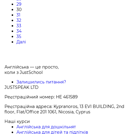
29
30
31
32
33
34
35
Далі
Англійська — це просто,
коли з
JustSchool
Залишились питання?
JUSTSPEAK LTD
Реєстраційний номер: HE 461589
Реєстраційна адреса: Kypranoros, 13 EVI BUILDING, 2nd
floor, Flat/Office 201 1061, Nicosia, Cyprus
Наші курси
Англійська для дошкільнят
Англійська для дітей та підлітків