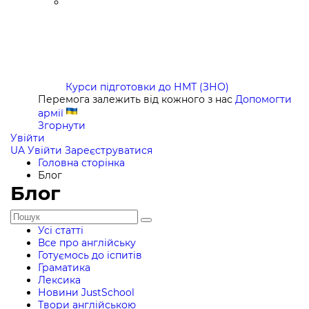
Курси підготовки до НМТ (ЗНО)
Перемога залежить від кожного з нас
Допомогти
армії
Згорнути
Увійти
UA
Увійти
Зареєструватися
Головна сторінка
Блог
Блог
Усі статті
Все про англійську
Готуємось до іспитів
Граматика
Лексика
Новини JustSchool
Твори англійською