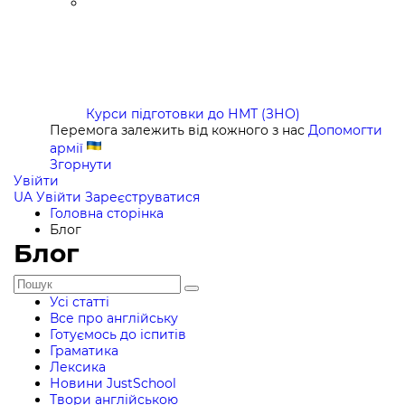
Курси підготовки до НМТ (ЗНО)
Перемога залежить від кожного з нас
Допомогти
армії
Згорнути
Увійти
UA
Увійти
Зареєструватися
Головна сторінка
Блог
Блог
Усі статті
Все про англійську
Готуємось до іспитів
Граматика
Лексика
Новини JustSchool
Твори англійською