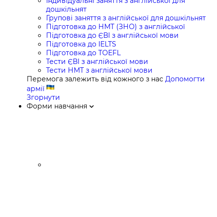
Індивідуальні заняття з англійської для
дошкільнят
Групові заняття з англійської для дошкільнят
Підготовка до НМТ (ЗНО) з англійської
Підготовка до ЄВІ з англійської мови
Підготовка до IELTS
Підготовка до TOEFL
Тести ЄВІ з англійської мови
Тести НМТ з англійської мови
Перемога залежить від кожного з нас
Допомогти
армії
Згорнути
Форми навчання