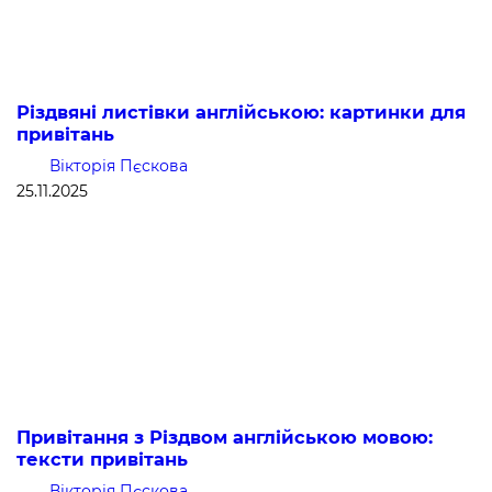
Різдвяні листівки англійською: картинки для
привітань
Вікторія Пєскова
25.11.2025
Привітання з Різдвом англійською мовою:
тексти привітань
Вікторія Пєскова