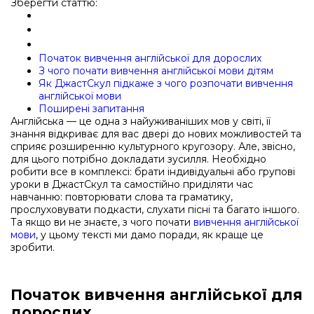
Зберегти статтю:
Початок вивчення англійської для дорослих
З чого почати вивчення англійської мови дітям
Як ДжастСкул підкаже з чого розпочати вивчення
англійської мови
Поширені запитання
Англійська — це одна з найуживаніших мов у світі, її
знання відкриває для вас двері до нових можливостей та
сприяє розширенню культурного кругозору. Але, звісно,
для цього потрібно докладати зусилля. Необхідно
робити все в комплексі: брати індивідуальні або групові
уроки в ДжастСкул та самостійно приділяти час
навчанню: повторювати слова та граматику,
прослуховувати подкасти, слухати пісні та багато іншого.
Та якщо ви не знаєте, з чого почати
вивчення англійської
мови
, у цьому тексті ми дамо поради, як краще це
зробити.
Початок вивчення англійської для
дорослих