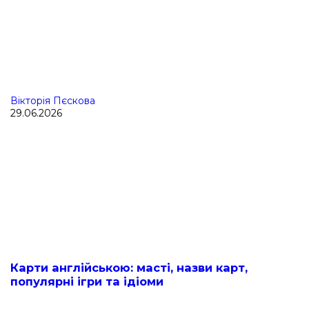
Вікторія Пєскова
29.06.2026
Карти англійською: масті, назви карт,
популярні ігри та ідіоми