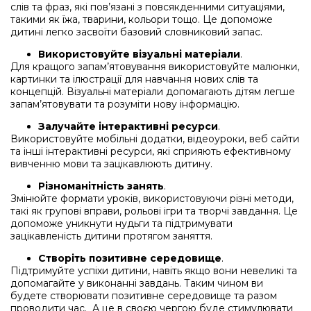
слів та фраз, які пов’язані з повсякденними ситуаціями,
такими як їжа, тварини, кольори тощо. Це допоможе
дитині легко засвоїти базовий словниковий запас.
Використовуйте візуальні матеріали
.
Для кращого запам’ятовування використовуйте малюнки,
картинки та ілюстрації для навчання нових слів та
концепцій. Візуальні матеріали допомагають дітям легше
запам’ятовувати та розуміти нову інформацію.
Залучайте інтерактивні ресурси
.
Використовуйте мобільні додатки, відеоуроки, веб сайти
та інші інтерактивні ресурси, які сприяють ефективному
вивченню мови та зацікавлюють дитину.
Різноманітність занять
.
Змінюйте формати уроків, використовуючи різні методи,
такі як групові вправи, рольові ігри та творчі завдання. Це
допоможе уникнути нудьги та підтримувати
зацікавленість дитини протягом заняття.
Створіть позитивне середовище
.
Підтримуйте успіхи дитини, навіть якщо вони невеликі та
допомагайте у виконанні завдань. Таким чином ви
будете створювати позитивне середовище та разом
проводити час. А це в своєю чергою буде стимулювати