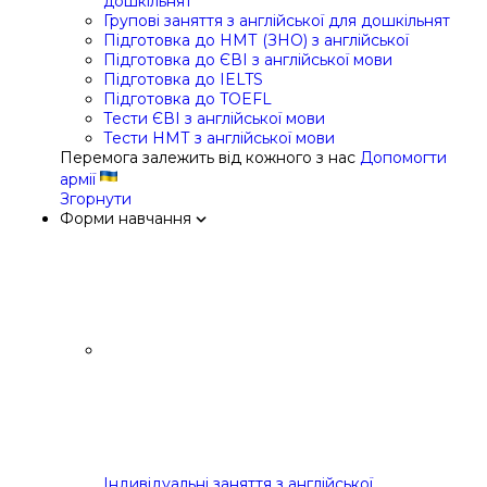
дошкільнят
Групові заняття з англійської для дошкільнят
Підготовка до НМТ (ЗНО) з англійської
Підготовка до ЄВІ з англійської мови
Підготовка до IELTS
Підготовка до TOEFL
Тести ЄВІ з англійської мови
Тести НМТ з англійської мови
Перемога залежить від кожного з нас
Допомогти
армії
Згорнути
Форми навчання
Індивідуальні заняття з англійської