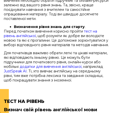
вивченні необхідно обрати підручник та онлайн-ресурси
залежно від вашого рівня знань. Та, звісно, краще
поєднувати навчання з вчителем та самостійне
опрацювання матеріалу. Тоді ви швидше досягнете
поставленої мети.
Визначення рівня знань для старту
.
Перед початком вивчення корисно пройти
тест на
рівень англійської
, щоб розуміти як добре ви володієте
мовою та які є прогалини. Це допоможе зорієнтуватися у
виборі відповідного рівня матеріалів та методів навчання.
Для початківців важливо обрати легкі та цікаві матеріали,
які відповідають їхньому рівню. Це можуть бути
підручники для початкового рівня, онлайн-курси або
мобільні
додатки для вивчення англійської,
наприклад
JustSpeak AI
. Ті, хто вивчає англійську на середньому
рівні, тим вже потрібна лексика та завдання складніші,
щоб покращувати знання з іноземної.
ТЕСТ НА РІВЕНЬ
Визнач свій рівень англійської мови