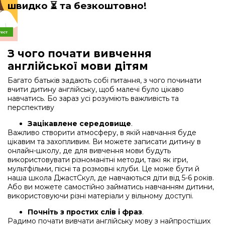
швидко
⏳ та безкоштовно!
З чого почати вивчення
англійської мови дітям
Багато батьків задають собі питання, з чого починати
вчити дитину англійську, щоб малечі було цікаво
навчатись. Бо зараз усі розуміють важливість та
перспективу
Зацікавлене середовище
.
Важливо створити атмосферу, в якій навчання буде
цікавим та захопливим. Ви можете записати дитину в
онлайн-школу, де для вивчення мови будуть
використовувати різноманітні методи, такі як ігри,
мультфільми, пісні та розмовні клуби. Це може бути й
наша школа ДжастСкул, де навчаються діти від 5-6 років.
Або ви можете самостійно займатись навчанням дитини,
використовуючи різні матеріали у вільному доступі.
Почніть з простих слів і фраз
.
Радимо почати вивчати англійську мову з найпростіших