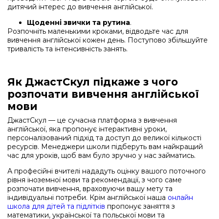
дитячий інтерес до вивчення англійської.
Щоденні звички та рутина
.
Розпочніть маленькими кроками, відводьте час для
вивчення англійської кожен день. Поступово збільшуйте
тривалість та інтенсивність занять.
Як ДжастСкул підкаже з чого
розпочати вивчення англійської
мови
ДжастСкул — це сучасна платформа з вивчення
англійської, яка пропонує інтерактивні уроки,
персоналізований підхід та доступ до великої кількості
ресурсів. Менеджери школи підберуть вам найкращий
час для уроків, щоб вам було зручно у нас займатись.
А професійні вчителі нададуть оцінку вашого поточного
рівня іноземної мови та рекомендації, з чого саме
розпочати вивчення, враховуючи вашу мету та
індивідуальні потреби. Крім англійської наша
онлайн
школа для дітей та підлітків
пропонує заняття з
математики, української та польської мови та