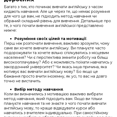
Багато з тих, хто починає вивчати англійську з часом
кидають навчання. Але це через те, що немає розуміння
для чого це вам, не підходить метод навчання чи
обраний складний рівень для вивчення. Детальніше про
те, з чого почати вивчення англійської представлено
нижче:
Розуміння своїх цілей та мотивації
.
Перш ніж розпочати вивчення, важливо зрозуміти, чому
саме ви хочете вивчати англійську. Ви плануєте часто
подорожувати та хочете вільно спілкуватись з місцевим
населення? Чи є перспектива змінити роботу на більш
високооплачувану? Або є можливість поїхати навчатись у
закордонний університет? Чи якась інша причина, яка
мотивує вас вивчати англійську мову? Бо якщо це
бажання просто вчити іноземну, як усі, то вас на довго
точно не вистачить.
Вибір методу навчання
.
Коли ви визначились з мотивацією важливо вибрати
метод навчання, який підходить вам. Якщо ви тільки
плануєте навчання та не знаєте з чого почати вивчати
англійську мову, то краще відвідувати курси або
навчатись з вчителем індивідуально. При самостійному