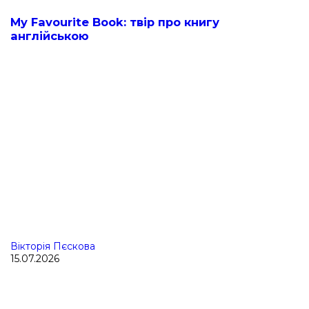
My Favourite Book: твір про книгу
англійською
Вікторія Пєскова
15.07.2026